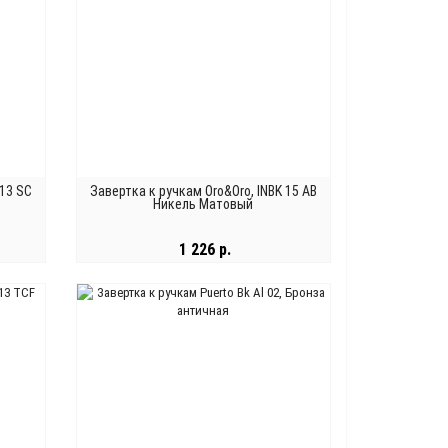
 13 SC
Завертка к ручкам Oro&Oro, INBK 15 AB
Никель Матовый
1 226 р.
В КОРЗИНУ