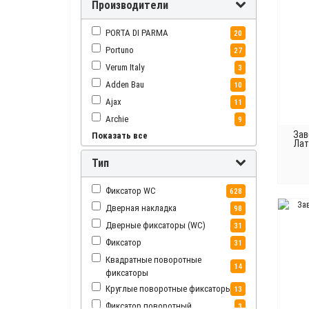
Производители
PORTA DI PARMA
20
Portuno
27
Verum Italy
3
Adden Bau
10
Ajax
11
Archie
9
Зав
Показать все
Archie Sillur
6
Лат
Armadillo
73
Тип
Bussare
8
Class
8
Фиксатор WC
628
Colombo
94
Дверная накладка
98
Doorlock
2
Дверные фиксаторы (WC)
31
Extreza
85
Фиксатор
31
Fimet
1
Квадратные поворотные
14
фиксаторы
Forme
39
Круглые поворотные фиксаторы
13
Fratelli Cattini
23
Фиксатор поворотный
3
Fuaro