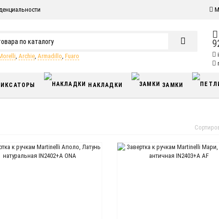
денциальности
М
9
Morelli
,
Archie
,
Armadillo
,
Fuaro
п
ИКСАТОРЫ
НАКЛАДКИ
ЗАМКИ
Сортиро