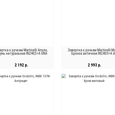
ертка к ручкам Martinelli Аполо,
Завертка к ручкам Martinelli М
унь натуральная IN2402+A ONA
Бронза античная IN2403+A A
2 192 р.
2 993 р.
В КОРЗИНУ
В КОРЗИНУ