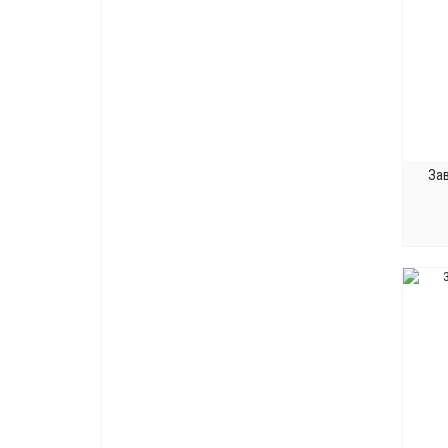
Никель блестящий
7
Никель вороненный
4
Никель вороненый
2
Никель глянцевый
1
Никель матовый
50
Никель полированный
6
Никель черный
2
Зав
Никель черный матовый
1
Олово
3
Патина
1
Патина матовая
1
Полированное золото
5
Полированный хром
5
Пьютер матовый
1
Серебро
6
Серебро 925
5
Серебро античное
29
Серебро застаренное
1