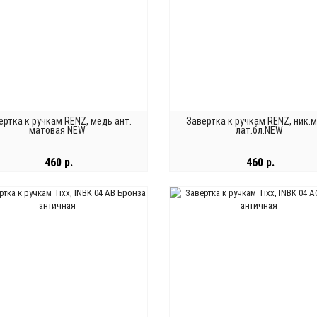
ертка к ручкам RENZ, медь ант.
Завертка к ручкам RENZ, ник.м
матовая NEW
лат.бл.NEW
460 р.
460 р.
В КОРЗИНУ
В КОРЗИНУ