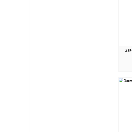
Серебро затемненное
4
Серебро матовое
1
Серебро натуральное
8
Серебро полированное
6
Серебро состаренное
5
Серебро старинное матовое
1
Зав
Серебро французское
3
Серебро черненное
1
Серый
2
Сталь нержавеющая
1
Титаниум
1
Тортора
1
Хром
109
Хром блестящий
13
Хром матовый
80
Хром полированный
42
Хром сатинированный
1