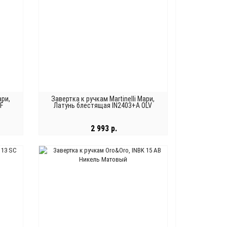
ари,
Завертка к ручкам Martinelli Мари,
F
Латунь блестящая IN2403+A OLV
2 993 р.
В КОРЗИНУ