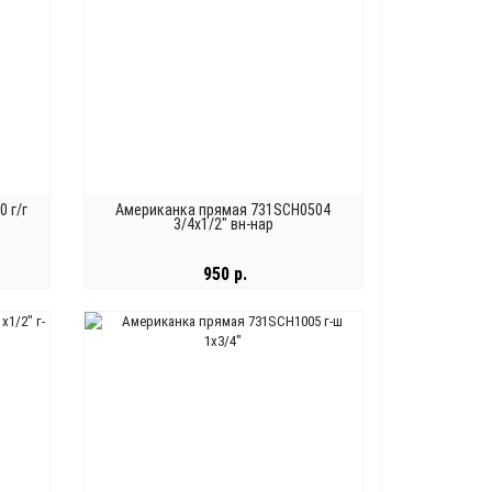
 г/г
Американка прямая 731SCH0504
3/4х1/2" вн-нар
950 р.
В КОРЗИНУ