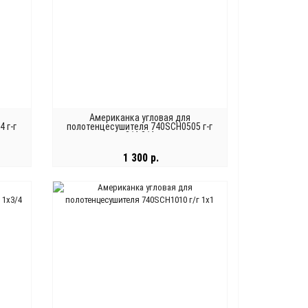
Американка угловая для
 г-г
полотенцесушителя 740SCH0505 г-г
3/4-3/4
1 300 р.
В КОРЗИНУ