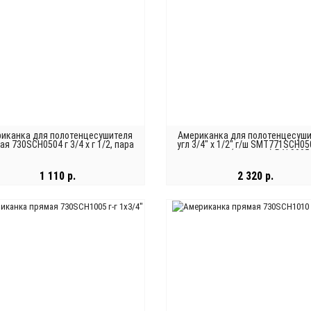
иканка для полотенцесушителя
Американка для полотенцесуш
ая 730SCH0504 г 3/4 х г 1/2, пара
угл 3/4" x 1/2" г/ш SMT771SCH05
сгоном (с упором) RAL9005
1 110 р.
2 320 р.
В КОРЗИНУ
В КОРЗИНУ