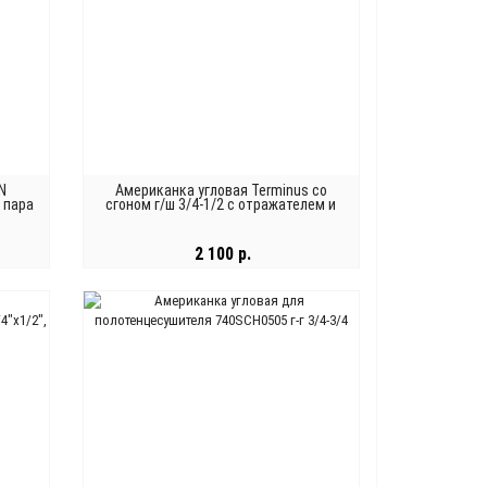
N
Американка угловая Terminus со
 пара
сгоном г/ш 3/4-1/2 с отражателем и
эксцентриком, пара
2 100 р.
В КОРЗИНУ