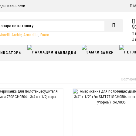
денциальности
М
9
Morelli
,
Archie
,
Armadillo
,
Fuaro
п
ИКСАТОРЫ
НАКЛАДКИ
ЗАМКИ
Сортиро