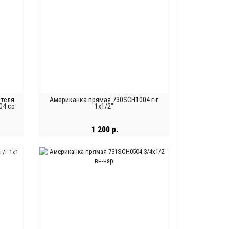
ителя
Американка прямая 730SCH1004 г-г
04 со
1х1/2"
1 200 р.
В КОРЗИНУ