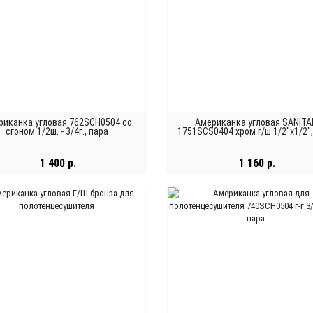
риканка угловая 762SCH0504 со
Американка угловая SANITA
сгоном 1/2ш. - 3/4г., пара
1751SCS0404 хром г/ш 1/2"x1/2",
1 400 р.
1 160 р.
В КОРЗИНУ
В КОРЗИНУ