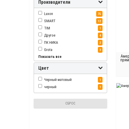
Производители
Luxon
75
SMART
12
TIM
1
Другое
4
ПК НИКА
2
Grota
3
Амер
Показать все
Laris
10
прям
Secado
1
Цвет
TERMICOM
7
Terma
54
Черный матовый
1
Terminus
4
черный
1
СБРОС