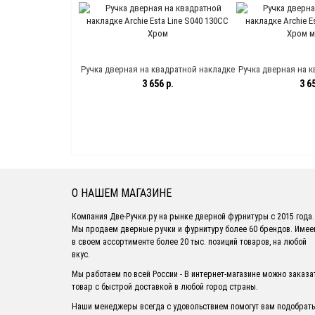
Античное серебро
ник
Ручка дверная на квадратной накладке
Ручка дверная на к
Archie Esta Line S040 130CC Хром
Archie Esta Line
3 656 р.
3 65
мат
О НАШЕМ МАГАЗИНЕ
Компания Две-Ручки.ру на рынке дверной фурнитуры с 2015 года.
Мы продаем дверные ручки и фурнитуру более 60 брендов. Име
в своем ассортименте более 20 тыс. позиций товаров, на любой
вкус.
Мы работаем по всей России - В интернет-магазине можно заказа
товар с быстрой доставкой в любой город страны.
Наши менеджеры всегда с удовольствием помогут вам подобрать