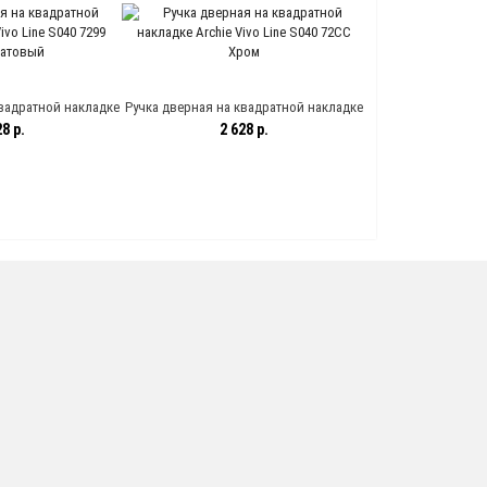
лото/золото
матовый
вадратной накладке
Ручка дверная на квадратной накладке
40 7299 Хром матовый
Archie Vivo Line S040 72CC Хром
8 р.
2 628 р.