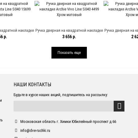
ель
COF Кофе
матовое зо
вадратной накладке
Ручка дверная на квадратной накладке
Ручка дверная на к
 S040 15699 Хром
Archie Vivo Line S040 4499 Хром матовый
Archie Vivo Line S0
6 р.
3 656 р.
2 62
овый
Показать еще
НАШИ КОНТАКТЫ
Будьте в курсе наших акций, подпишитесь на рассылку:
ем
ть
Московская область г. Химки Юбилейный проспект д 66
info@dve-ruchki.ru