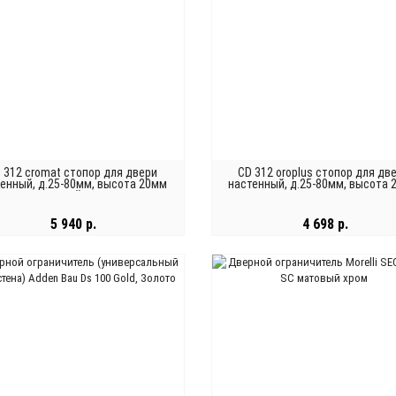
 312 cromat стопор для двери
CD 312 oroplus стопор для дв
енный, д.25-80мм, высота 20мм
настенный, д.25-80мм, высота
матовый хром
полированная латунь
5 940 р.
4 698 р.
В КОРЗИНУ
В КОРЗИНУ