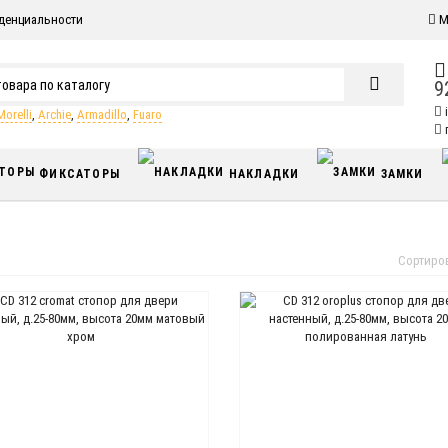
денциальности
М
9
Morelli
,
Archie
,
Armadillo
,
Fuaro
п
ФИКСАТОРЫ
НАКЛАДКИ
ЗАМКИ
Сортиро