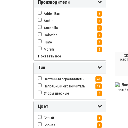
Производители
Adden Bau
3
Archie
3
Armadillo
9
Colombo
2
Fuaro
4
Morelli
6
CD
Показать все
Punto
7
наст
Renz
3
Тип
Venezia
8
Нора-М
13
Настенный ограничитель
49
Напольный ограничитель
12
Упоры дверные
4
Цвет
Белый
1
Бронза
4