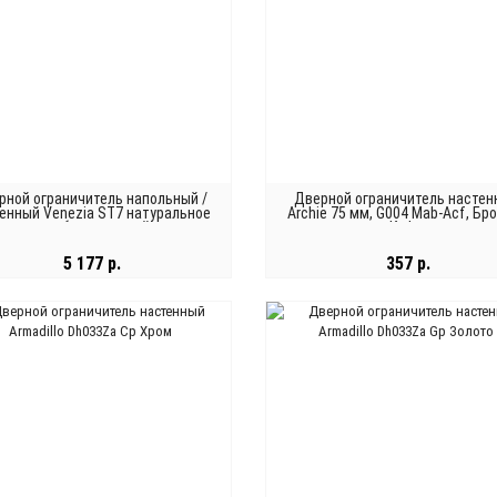
рной ограничитель напольный /
Дверной ограничитель настен
енный Venezia ST7 натуральное
Archie 75 мм, G004 Mab-Acf, Бр
серебро + черный
Кофе
5 177 р.
357 р.
В КОРЗИНУ
В КОРЗИНУ