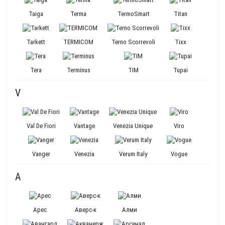
Taiga
Terma
TermoSmart
Titan
Tarkett
TERMICOM
Terno Scorrevoli
Tixx
Tera
Terminus
TIM
Tupai
V
Val De Fiori
Vantage
Venezia Unique
Viro
Vanger
Venezia
Verum Italy
Vogue
А
Аpec
Аверс-к
Алми