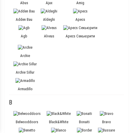
Abus
Ajax
Amig
Adden Bau
Aldeghi
Apecs
Agb
Alveus
Apecs Секьюрити
Archie
Archie Sillur
Armadillo
B
Belwooddoors
Black&White
Bonaiti
Bravo