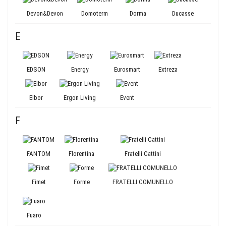
Devon&Devon
Domoterm
Dorma
Ducasse
E
EDSON
Energy
Eurosmart
Extreza
Elbor
Ergon Living
Event
F
FANTOM
Florentina
Fratelli Cattini
Fimet
Forme
FRATELLI COMUNELLO
Fuaro