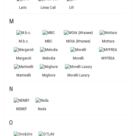
Laris
Linea Cali
LVI
M
M.b.c.
MBC
MOIA (Италия)
Mottura
Margaroli
Melodia
Morelli
MYFREA
Martinelli
Migliore
Morelli Luxury
N
NEMEF
Nuda
O