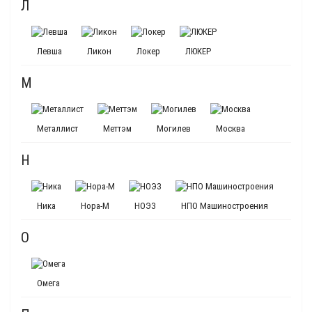
Л
Левша
Ликон
Локер
ЛЮКЕР
М
Металлист
Меттэм
Могилев
Москва
Н
Ника
Нора-М
НОЭЗ
НПО Машиностроения
О
Омега