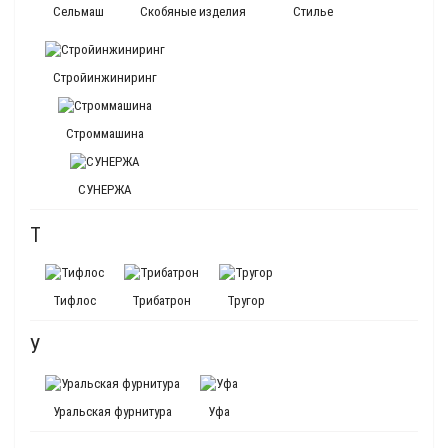
Сельмаш
Скобяные изделия
Стилье
Стройинжиниринг
Строммашина
СУНЕРЖА
Т
Тифлос
Трибатрон
Тругор
У
Уральская фурнитура
Уфа