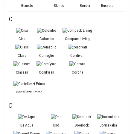
Benetto
Blanco
Border
Bussare
C
Cisa
Colombo
Compack Living
Class
Comaglio
Cordivari
Classen
Comfysan
Corona
Cortellezzi Primo
D
De Aqua
Dnd
Doorlock
Dormakaba