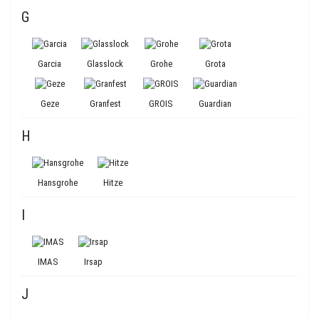
G
Garcia
Glasslock
Grohe
Grota
Geze
Granfest
GROIS
Guardian
H
Hansgrohe
Hitze
I
IMAS
Irsap
J