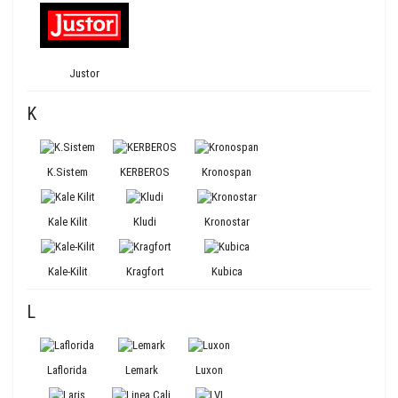
Justor
K
K.Sistem
KERBEROS
Kronospan
Kale Kilit
Kludi
Kronostar
Kale-Kilit
Kragfort
Kubica
L
Laflorida
Lemark
Luxon