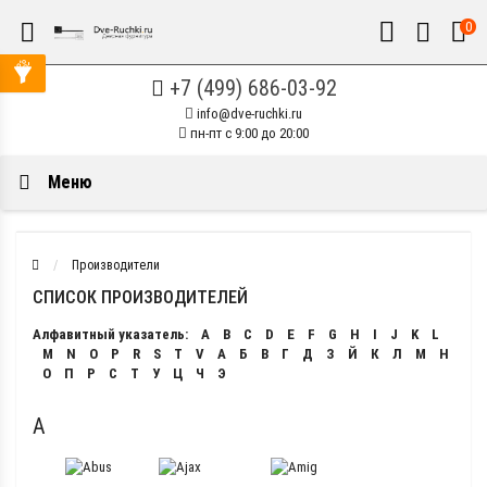
0
+7 (499) 686-03-92
info@dve-ruchki.ru
пн-пт с 9:00 до 20:00
Меню
Производители
СПИСОК ПРОИЗВОДИТЕЛЕЙ
Алфавитный указатель:
A
B
C
D
E
F
G
H
I
J
K
L
M
N
O
P
R
S
T
V
А
Б
В
Г
Д
З
Й
К
Л
М
Н
О
П
Р
С
Т
У
Ц
Ч
Э
A