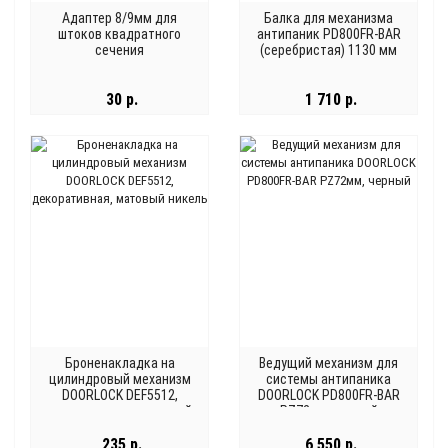
Адаптер 8/9мм для
Балка для механизма
штоков квадратного
антипаник PD800FR-BAR
сечения
(серебристая) 1130 мм
30 р.
1 710 р.
Броненакладка на
Ведущий механизм для
цилиндровый механизм
системы антипаника
DOORLOCK DEF5512,
DOORLOCK PD800FR-BAR
декоративная, матовый
PZ72мм, черный
никель
235 р.
6 550 р.