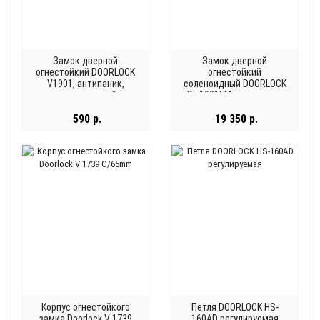
Замок дверной
Замок дверной
огнестойкий DOORLOCK
огнестойкий
V1901, антипаник,
соленоидный DOORLOCK
оцинкованный
DL 1901EM, антипаник,
оцикованный
590 р.
19 350 р.
Корпус огнестойкого
Петля DOORLOCK HS-
замка Doorlock V 1739
160AD регулируемая