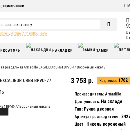
денциальности
М
9
Morelli
,
Archie
,
Armadillo
,
Fuaro
п
ИКСАТОРЫ
НАКЛАДКИ
ЗАМКИ
ная раздельная Armadillo EXCALIBUR URB4 BPVD-77 Вороненый никель
3 753 р.
1762
EXCALIBUR URB4 BPVD-77
Код товара:
ЛЬ
Производитель:
Armadillo
На складе
Доступность:
Ручка дверная
Тип
:
342
Артикул производителя
:
Никель вороненый
Цвет
: