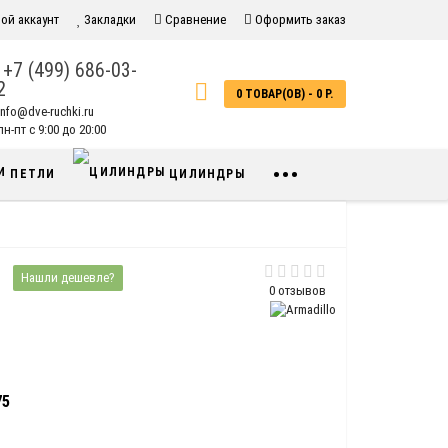
ой аккаунт
Закладки
Сравнение
Оформить заказ
+7 (499) 686-03-
2
0 ТОВАР(ОВ) - 0 Р.
info@dve-ruchki.ru
н-пт с 9:00 до 20:00
•••
ПЕТЛИ
ЦИЛИНДРЫ
Нашли дешевле?
0 отзывов
75