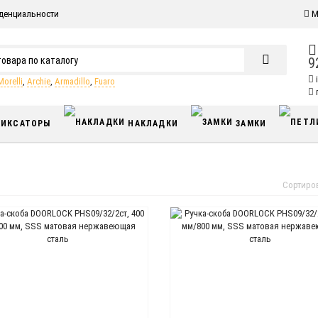
денциальности
М
9
Morelli
,
Archie
,
Armadillo
,
Fuaro
п
ИКСАТОРЫ
НАКЛАДКИ
ЗАМКИ
Сортиро