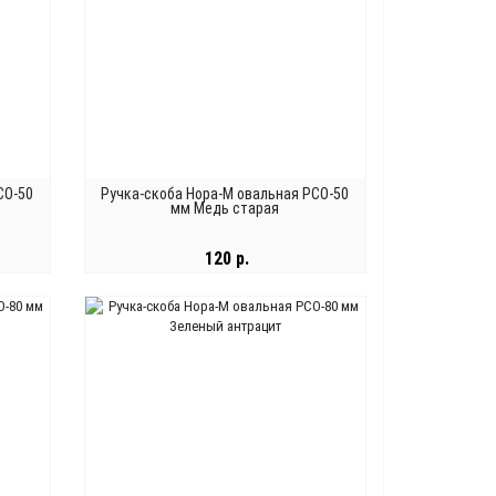
СО-50
Ручка-скоба Нора-М овальная РСО-50
мм Медь старая
120 р.
В КОРЗИНУ