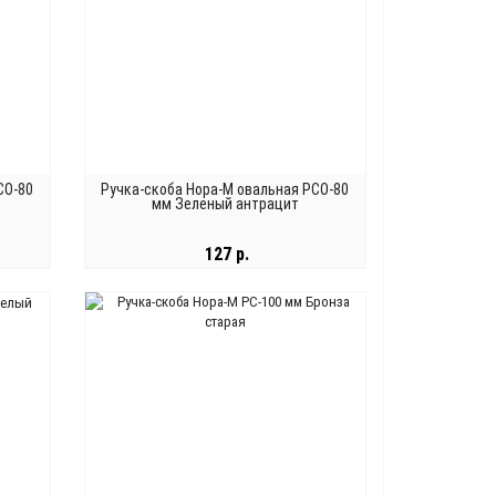
СО-80
Ручка-скоба Нора-М овальная РСО-80
мм Зеленый антрацит
127 р.
В КОРЗИНУ