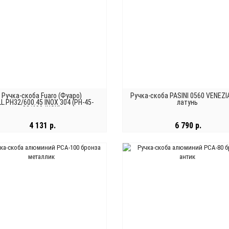
Ручка-скоба Fuaro (Фуаро)
Ручка-скоба PASINI 0560 VENEZIA
L.PH32/600.45 INOX 304 (PH-45-
латунь
32/600-INOX)
4 131 р.
6 790 р.
В КОРЗИНУ
В КОРЗИНУ