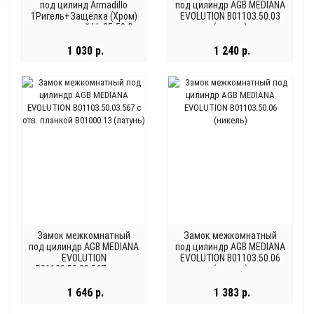
под цилинд Armadillo
под цилиндр AGB MEDIANA
1Ригель+Защёлка (Хром)
EVOLUTION B01103.50.03
с отв. планкой Lh 25-50 Cp
(латунь)
Box
1 030 р.
1 240 р.
Замок межкомнатный
Замок межкомнатный
под цилиндр AGB MEDIANA
под цилиндр AGB MEDIANA
EVOLUTION
EVOLUTION B01103.50.06
B01103.50.03.567 с отв.
(никель)
планкой B01000.13
(латунь)
1 646 р.
1 383 р.