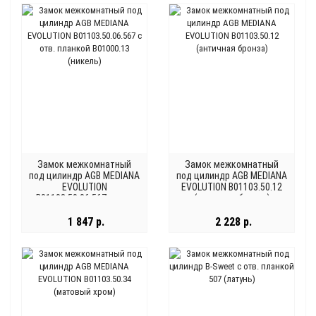
Замок межкомнатный
Замок межкомнатный
под цилиндр AGB MEDIANA
под цилиндр AGB MEDIANA
EVOLUTION
EVOLUTION B01103.50.12
B01103.50.06.567 с отв.
(античная бронза)
планкой B01000.13
(никель)
1 847 р.
2 228 р.