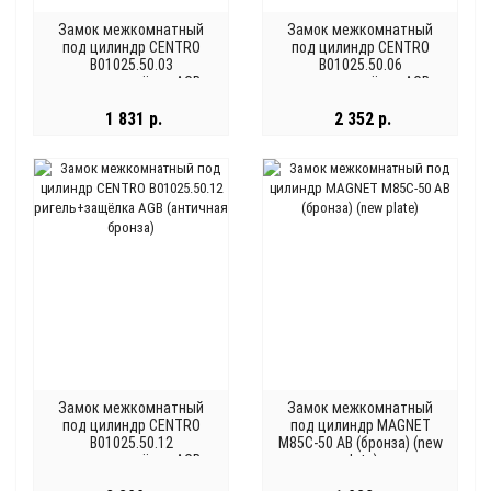
Замок межкомнатный
Замок межкомнатный
под цилиндр CENTRO
под цилиндр CENTRO
B01025.50.03
B01025.50.06
ригель+защёлка AGB
ригель+защёлка AGB
(латунь)
(никель)
1 831 р.
2 352 р.
Замок межкомнатный
Замок межкомнатный
под цилиндр CENTRO
под цилиндр MAGNET
B01025.50.12
M85C-50 AB (бронза) (new
ригель+защёлка AGB
plate)
(античная бронза)