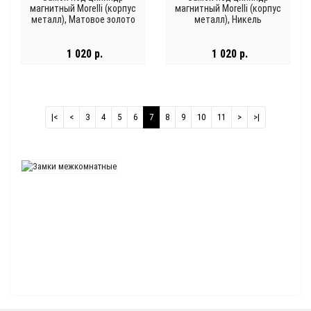
магнитный Morelli (корпус
магнитный Morelli (корпус
металл), Матовое золото
металл), Никель
1 020 р.
1 020 р.
|<
<
3
4
5
6
7
8
9
10
11
>
>|