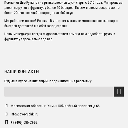
Компания Две-Ручки.ру на рынке дверной фурнитуры с 2015 года. Мы продаем
дверные ручки и фурнитуру более 60 брендов. Имеем в своем ассортименте
более 20 тыс. позиций товаров, на любой вкус.
Мы работаем по всей России - В интернет-магазине можно заказать товар с
быстрой доставкой в любой город страны.
Наши менеджеры всегда с удовольствием помогут вам подобрать ручки и
фурнитуру персонально под вас.
НАШИ КОНТАКТЫ
Будьте в курсе наших акций, подпишитесь на рассылку:
Московская область г. Химки Юбилейный проспект д 66
info@dve-ruchki.ru
+7 (499) 686-03-92