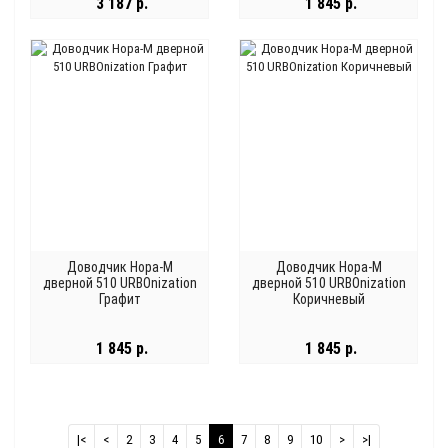
3 187 р.
1 845 р.
Доводчик Нора-М
Доводчик Нора-М
дверной 510 URBOnization
дверной 510 URBOnization
Графит
Коричневый
1 845 р.
1 845 р.
|<
<
2
3
4
5
6
7
8
9
10
>
>|