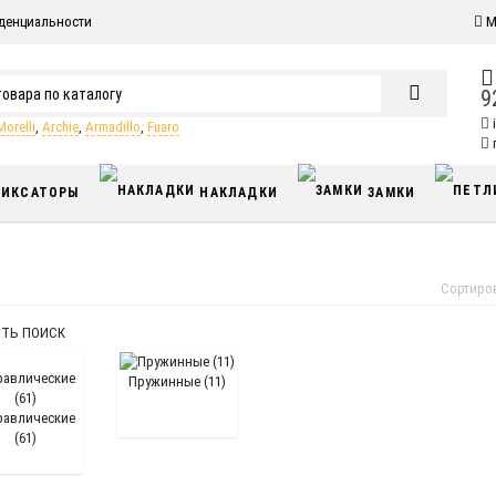
денциальности
М
9
Morelli
,
Archie
,
Armadillo
,
Fuaro
п
ИКСАТОРЫ
НАКЛАДКИ
ЗАМКИ
Сортиро
ТЬ ПОИСК
Пружинные (11)
равлические
(61)