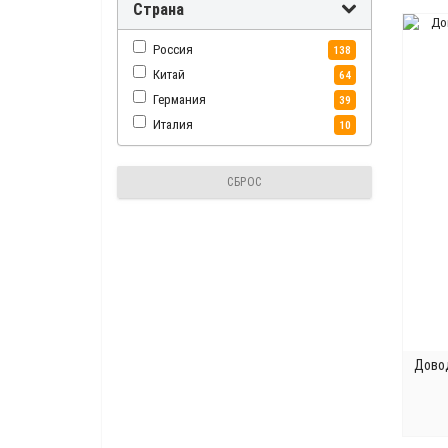
Страна
Россия
138
Китай
64
Германия
39
Италия
10
СБРОС
Довод