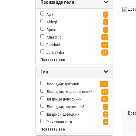
Производители
Ajax
1
Aldeghi
9
Apecs
1
Armadillo
17
Doorlock
22
Dormakaba
23
Показать все
Fuaro
18
Geze
5
Тип
Palladium
1
Punto
17
Доводчик дверной
136
Нора-М
139
Доводчик гидравлический
38
Дверные доводчики
22
Доводчик пружинный
9
Дово
Дверной доводчик
7
Рычажная тяга
4
Показать все
Доводчик
2