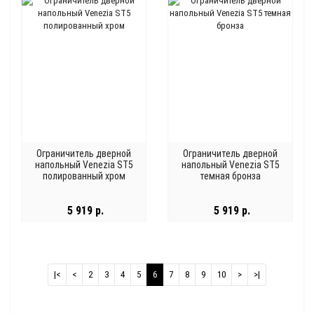
Ограничитель дверной
Ограничитель дверной
напольный Venezia ST5
напольный Venezia ST5
полированный хром
темная бронза
5 919 р.
5 919 р.
|<
<
2
3
4
5
6
7
8
9
10
>
>|