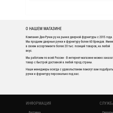
О НАШЕМ МАГАЗИНЕ
Компания Две-Ручки.ру на рынке дверной фурнитуры с 2015 года.
Мы продаем дверные ручки и фурнитуру более 60 брендов. Име
в своем ассортименте более 20 тыс. позиций товаров, на любой
вкус.
Мы работаем по всей России - В интернет-магазине можно заказа
товар с быстрой доставкой в любой город страны.
Наши менеджеры всегда с удовольствием помогут вам подобрать
ручки и фурнитуру персонально под вас.
ИНФОРМАЦИЯ
СЛУЖБ
Доставка
Связать