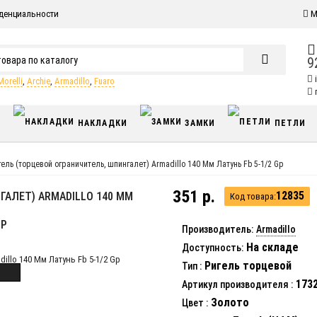
денциальности
М
9
Morelli
,
Archie
,
Armadillo
,
Fuaro
п
Ы
НАКЛАДКИ
ЗАМКИ
ПЕТЛИ
гель (торцевой ограничитель, шпингалет) Armadillo 140 Мм Латунь Fb 5-1/2 Gp
351 р.
12835
АЛЕТ) ARMADILLO 140 ММ
Код товара:
GP
Производитель:
Armadillo
На складе
Доступность:
Ригель торцевой
Тип
:
173
Артикул производителя
:
Золото
Цвет
: