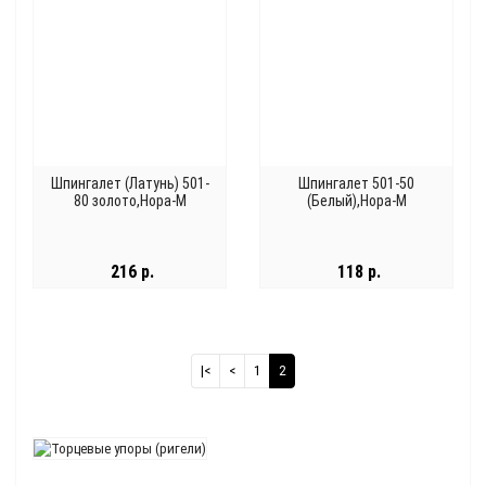
Шпингалет (Латунь) 501-
Шпингалет 501-50
80 золото,Нора-М
(Белый),Нора-М
216 р.
118 р.
|<
<
1
2