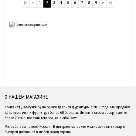
|<
<
1
2
3
4
5
6
7
8
9
>
>|
О НАШЕМ МАГАЗИНЕ
Компания Две-Ручки.ру на рынке дверной фурнитуры с 2015 года. Мы продаем
дверные ручки и фурнитуру более 60 брендов. Имеем в своем ассортименте
более 20 тыс. позиций товаров, на любой вкус.
Мы работаем по всей России - В интернет-магазине можно заказать товар с
быстрой доставкой в любой город страны.