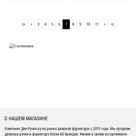
|<
<
3
4
5
6
7
8
9
10
11
>
>|
О НАШЕМ МАГАЗИНЕ
Компания Две-Ручки.ру на рынке дверной фурнитуры с 2015 года. Мы продаем
дверные ручки и фурнитуру более 60 брендов. Имеем в своем ассортименте