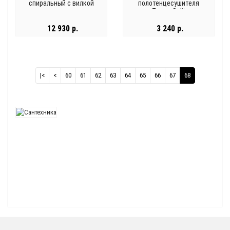
спиральный с вилкой
полотенцесушителя
Terma-Split
12 930 р.
3 240 р.
|<
<
60
61
62
63
64
65
66
67
68