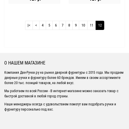
|<
<
4
5
6
7
8
9
10
11
12
О НАШЕМ МАГАЗИНЕ
Компания Две-Ручки.ру на рынке дверной фурнитуры с 2015 года. Мы продаем
дверные ручки и фурнитуру более 60 брендов. Имеем в своем ассортименте
более 20 тыс. позиций товаров, на любой вкус.
Мы работаем по всей России - В интернет-магазине можно заказать товар с
быстрой доставкой в любой город страны.
Наши менеджеры всегда с удовольствием помогут вам подобрать ручки и
фурнитуру персонально под вас.