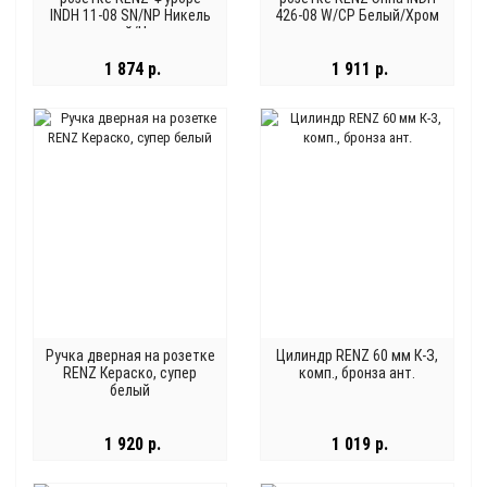
INDH 11-08 SN/NP Никель
426-08 W/CP Белый/Хром
матовый/Никель
блестящий
1 874 р.
1 911 р.
Ручка дверная на розетке
Цилиндр RENZ 60 мм К-З,
RENZ Кераско, супер
комп., бронза ант.
белый
1 920 р.
1 019 р.