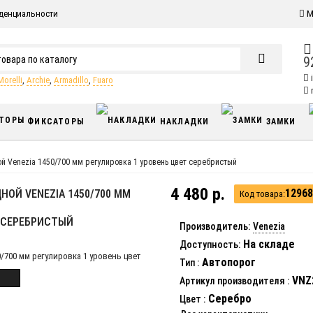
денциальности
М
9
Morelli
,
Archie
,
Armadillo
,
Fuaro
п
ФИКСАТОРЫ
НАКЛАДКИ
ЗАМКИ
ой Venezia 1450/700 мм регулировка 1 уровень цвет серебристый
4 480 р.
12968
ОЙ VENEZIA 1450/700 ММ
Код товара:
Т СЕРЕБРИСТЫЙ
Производитель:
Venezia
На складе
Доступность:
Автопорог
Тип
:
VNZ
Артикул производителя
:
Серебро
Цвет
: