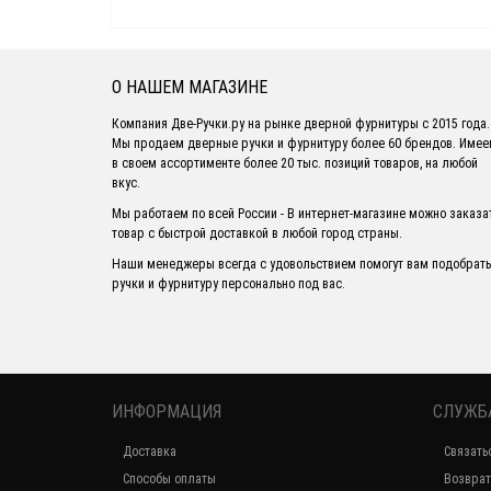
О НАШЕМ МАГАЗИНЕ
Компания Две-Ручки.ру на рынке дверной фурнитуры с 2015 года.
Мы продаем дверные ручки и фурнитуру более 60 брендов. Име
в своем ассортименте более 20 тыс. позиций товаров, на любой
вкус.
Мы работаем по всей России - В интернет-магазине можно заказа
товар с быстрой доставкой в любой город страны.
Наши менеджеры всегда с удовольствием помогут вам подобрать
ручки и фурнитуру персонально под вас.
ИНФОРМАЦИЯ
СЛУЖБ
Доставка
Связать
Способы оплаты
Возврат