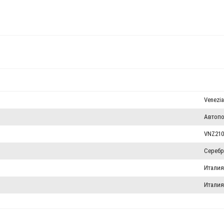
Venezia
Автопо
VNZ210
Сереб
Италия
Италия