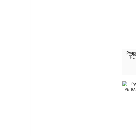
Ручк
PE