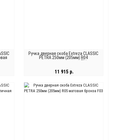
ASSIC
Ручка дверная скоба Extreza CLASSIC
овая
PETRA 250мм (205мм) R04
полированное золото F01
11 915 р.
В КОРЗИНУ