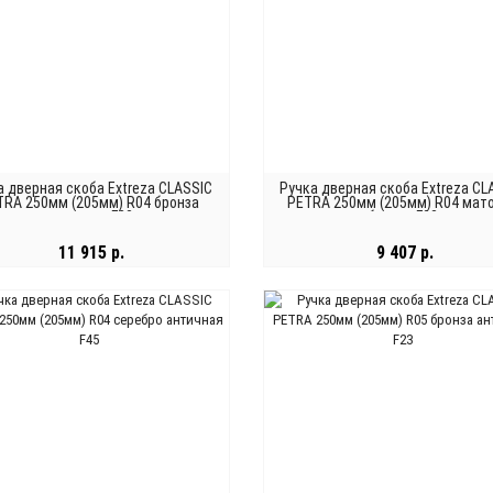
а дверная скоба Extreza CLASSIC
Ручка дверная скоба Extreza CL
TRA 250мм (205мм) R04 бронза
PETRA 250мм (205мм) R04 мат
античная F23
бронза F03
11 915 р.
9 407 р.
В КОРЗИНУ
В КОРЗИНУ