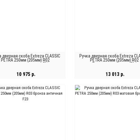
а дверная скоба Extreza CLASSIC
Ручка дверная скоба Extreza CL
PETRA 250мм (205мм) R02
PETRA 250мм (205мм) R02
полированное золото F01
Полированный хром F04
10 975 р.
13 013 р.
В КОРЗИНУ
В КОРЗИНУ