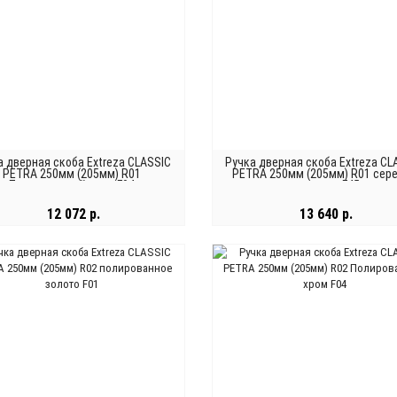
а дверная скоба Extreza CLASSIC
Ручка дверная скоба Extreza CL
PETRA 250мм (205мм) R01
PETRA 250мм (205мм) R01 сер
Полированный хром F04
античная F45
12 072 р.
13 640 р.
В КОРЗИНУ
В КОРЗИНУ