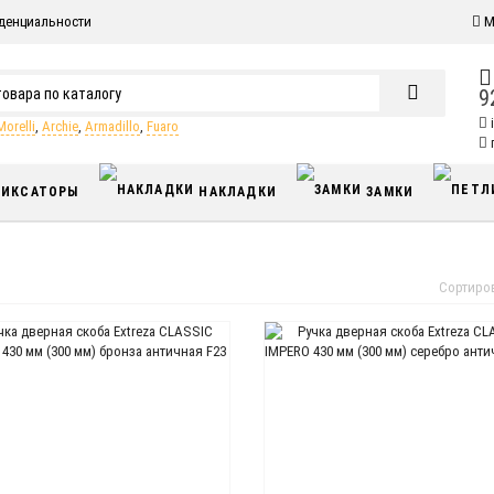
денциальности
М
9
Morelli
,
Archie
,
Armadillo
,
Fuaro
п
ИКСАТОРЫ
НАКЛАДКИ
ЗАМКИ
Сортиро