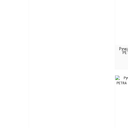
Ручк
PE