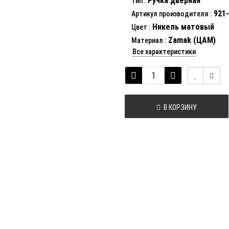
Ручка дверная
Тип
:
921-
Артикул производителя
:
Никель матовый
Цвет
:
Zamak (ЦАМ)
Материал
:
Все характеристики
В КОРЗИНУ