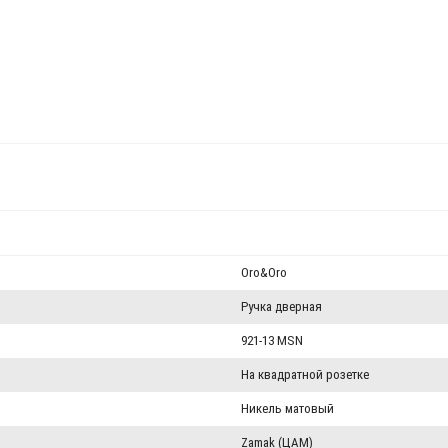
Oro&Oro
Ручка дверная
921-13 MSN
На квадратной розетке
Никель матовый
Zamak (ЦАМ)