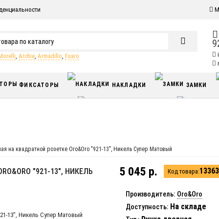
денциальности
М
9
Morelli
,
Archie
,
Armadillo
,
Fuaro
п
ФИКСАТОРЫ
НАКЛАДКИ
ЗАМКИ
ЗДВИЖНЫЕ СИСТЕМЫ
ДОВОДЧИКИ
Я
ая на квадратной розетке Oro&Oro "921-13", Никель Супер Матовый
5 045 р.
13363
RO&ORO "921-13", НИКЕЛЬ
Код товара:
Производитель:
Oro&Oro
На складе
Доступность: