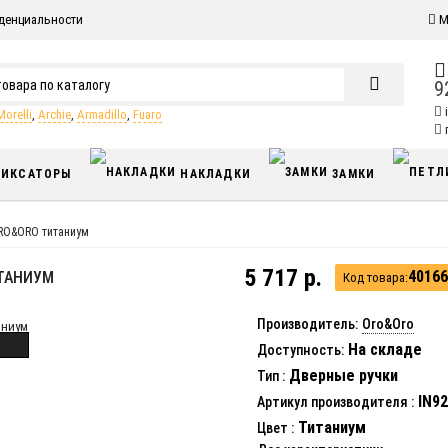
денциальности
М
9
Morelli
,
Archie
,
Armadillo
,
Fuaro
п
ИКСАТОРЫ
НАКЛАДКИ
ЗАМКИ
ORO&ORO титаниум
5 717 р.
40166
ИТАНИУМ
Код товара:
Производитель:
Oro&Oro
На складе
Доступность:
Дверные ручки
Тип
:
IN92
Артикул производителя
:
Титаниум
Цвет
: