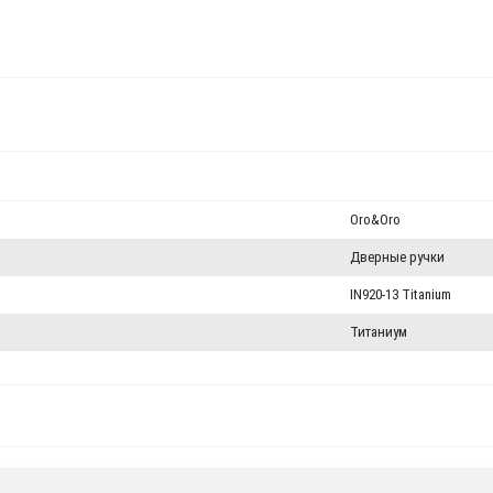
Oro&Oro
Дверные ручки
IN920-13 Titanium
Титаниум