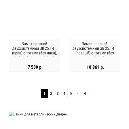
Замок врезной
Замок врезной
двухсистемный ЗВ 25.14 Т
двухсистемный ЗВ 25.14 Т
(прав) с тягами (без накл),
(правый) с тягами (без
5+1 кл (длин. кл. 54мм)
накладок), 5+1 кл.
/123:454/
/123:224:1/
7 509 р.
10 861 р.
1
2
3
4
5
>
>|