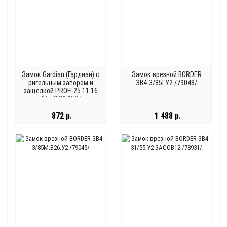
Замок Gardian (Гардиан) с
Замок врезной BORDER
ригельным запором и
ЗВ4-3/85Г.У2 /79048/
защелкой PROFI 25.11.16
б/ц /123:252/
872 р.
1 488 р.