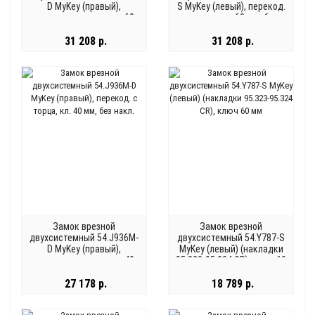
D MyKey (правый),
S MyKey (левый), перекод.
перекод. с торца, кл. 60
с торца, кл. 60 мм, без
мм, без накл.
накл.
31 208 р.
31 208 р.
Замок врезной
Замок врезной
двухсистемный 54.J936M-
двухсистемный 54.Y787-S
D MyKey (правый),
MyKey (левый) (накладки
перекод. с торца, кл. 40
95.323-95.324 CR), ключ 60
мм, без накл.
мм
27 178 р.
18 789 р.