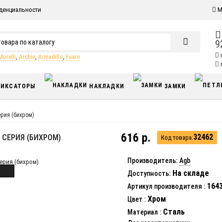
денциальности
М
9
Morelli
,
Archie
,
Armadillo
,
Fuaro
п
ИКСАТОРЫ
НАКЛАДКИ
ЗАМКИ
ерия (бихром)
616 р.
32462
D СЕРИЯ (БИХРОМ)
Код товара:
Производитель:
Agb
На складе
Доступность:
164
Артикул производителя
:
Хром
Цвет
:
Сталь
Материал
: