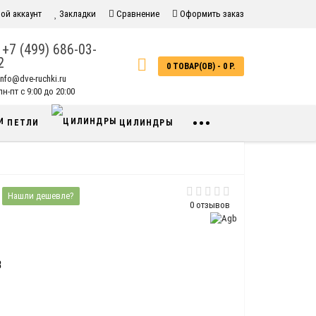
ой аккаунт
Закладки
Сравнение
Оформить заказ
+7 (499) 686-03-
2
0 ТОВАР(ОВ) - 0 Р.
info@dve-ruchki.ru
н-пт с 9:00 до 20:00
•••
ПЕТЛИ
ЦИЛИНДРЫ
Нашли дешевле?
0 отзывов
3