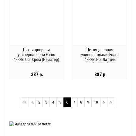
Петля дверная
Петля дверная
универсальная Fuaro
универсальная Fuaro
4BB/Bl Cp, Хром (Блистер)
4BB/Bl Pb, Латунь
(Блистер)
387 р.
387 р.
|<
<
2
3
4
5
6
7
8
9
10
>
>|