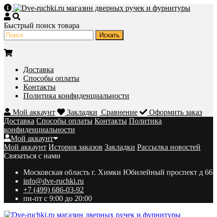
Быстрый поиск товара
Доставка
Способы оплаты
Контакты
Политика конфиденциальности
Мой аккаунт
Закладки
Сравнение
Оформить заказ
Доставка
Способы оплаты
Контакты
Политика
конфиденциальности
Мой аккаунт
Мой аккаунт
История заказов
Закладки
Рассылка новостей
Связаться с нами
Московская область г. Химки Юбилейный проспект д 66
info@dve-ruchki.ru
+7 (499) 686-03-92
пн-пт с 9:00 до 20:00