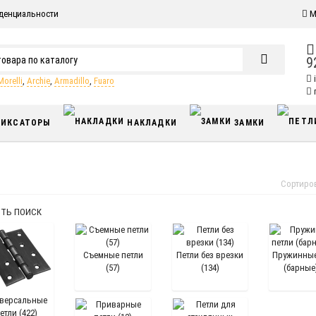
денциальности
М
9
Morelli
,
Archie
,
Armadillo
,
Fuaro
п
ИКСАТОРЫ
НАКЛАДКИ
ЗАМКИ
Сортиро
ТЬ ПОИСК
Съемные петли
Петли без врезки
Пружинные
(57)
(134)
(барные)
версальные
етли (422)