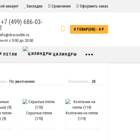
ой аккаунт
Закладки
Сравнение
Оформить заказ
+7 (499) 686-03-
2
0 ТОВАР(ОВ) - 0 Р.
info@dve-ruchki.ru
н-пт с 9:00 до 20:00
•••
ПЕТЛИ
ЦИЛИНДРЫ
вать:
Показывать:
 петли
Скрытые петли
Колпачки на петли
 (9)
(170)
(119)