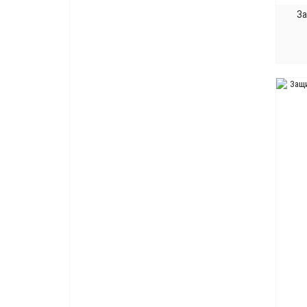
Полированный хром
2
За
Пьютер матовый
2
Серебро
11
Серебро 925
2
Серебро античное
26
Серебро застаренное
8
Серебро натуральное
3
Серебро патинированное
2
Серебро состаренное
3
Серебро французское
1
Серебро черненное
2
Флорентийское золото
1
Храм
1
Хром
87
Хром блестящий
1
Хром матовый
87
Хром полированный
21
Хром сатинированный
1