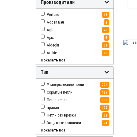
Производители
Portuno
16
Adden Bau
2
Agb
23
Ajax
5
Aldeghi
39
Archie
16
Показать все
Armadillo
56
Bussare
3
Тип
Class
26
Corona
15
Универсальные петли
224
Doorlock
1
Скрытые петли
127
EDSON
1
Петля левая
109
Extreza
14
правая
109
FRATELLI COMUNELLO
1
Петли без врезки
82
Forme
6
Защитные колпачки
71
Fratelli Cattini
2
Показать все
Дверная петля накладная
46
Fuaro