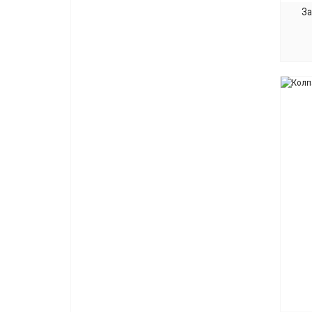
Цинк
4
За
Цинк белый
10
Черный
58
Черный матовый
5