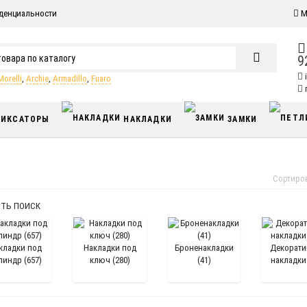
денциальности
М
9
Morelli
,
Archie
,
Armadillo
,
Fuaro
п
ИКСАТОРЫ
НАКЛАДКИ
ЗАМКИ
Сортиро
ТЬ ПОИСК
кладки под
Накладки под
Броненакладки
Декорат
линдр (657)
ключ (280)
(41)
накладки 