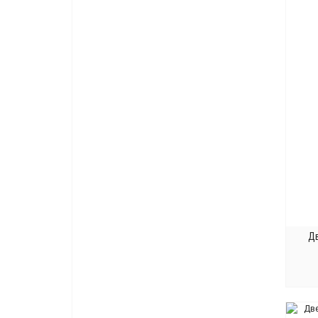
Титан
2
Тортора
2
Хром
167
Хром блестящий
10
Хром жемчужный
1
Хром матовый
137
Хром полированный
65
Хром сатинированный
1
Цирконий
3
Черный
98
Черный матовый
12
Черный никель
1
Дв