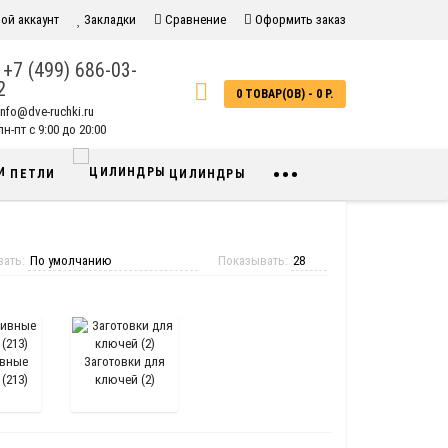
ой аккаунт
Закладки
Сравнение
Оформить заказ
+7 (499) 686-03-
2
0 ТОВАР(ОВ) - 0 Р.
info@dve-ruchki.ru
н-пт с 9:00 до 20:00
•••
ПЕТЛИ
ЦИЛИНДРЫ
вать:
Показывать:
ивные
Заготовки для
(213)
ключей (2)