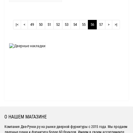
|<
<
49
50
51
52
53
54
55
56
57
>
>|
О НАШЕМ МАГАЗИНЕ
Компания Две-Ручки.ру на рынке дверной фурнитуры с 2015 года. Мы продаем
дверные ручки и фурнитуру более 60 брендов. Имеем в своем ассортименте