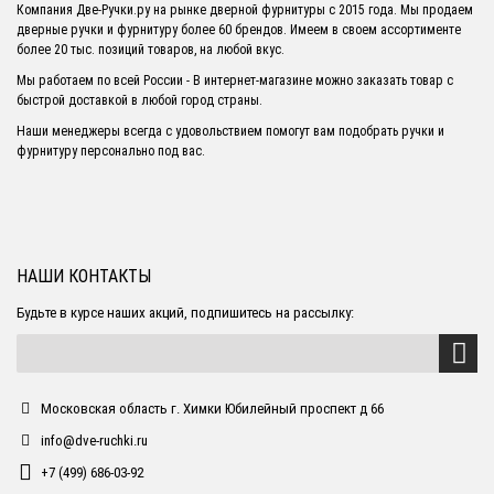
Компания Две-Ручки.ру на рынке дверной фурнитуры с 2015 года. Мы продаем
дверные ручки и фурнитуру более 60 брендов. Имеем в своем ассортименте
более 20 тыс. позиций товаров, на любой вкус.
Мы работаем по всей России - В интернет-магазине можно заказать товар с
быстрой доставкой в любой город страны.
Наши менеджеры всегда с удовольствием помогут вам подобрать ручки и
фурнитуру персонально под вас.
НАШИ КОНТАКТЫ
Будьте в курсе наших акций, подпишитесь на рассылку:
Московская область г. Химки Юбилейный проспект д 66
info@dve-ruchki.ru
+7 (499) 686-03-92