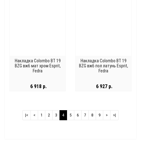
Накладка Colombo BT 19
Накладка Colombo BT 19
BZG вж6 мат хром Esprit,
BZG вж6 пол латунь Esprit,
Fedra
Fedra
6 918 р.
6 927 р.
|<
<
1
2
3
4
5
6
7
8
9
>
>|