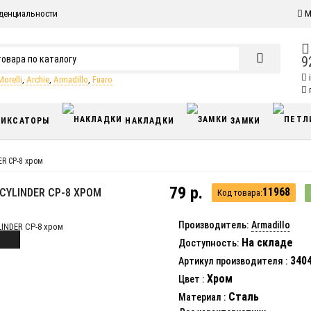
денциальности
М
9
Morelli
,
Archie
,
Armadillo
,
Fuaro
п
ИКСАТОРЫ
НАКЛАДКИ
ЗАМКИ
ER СP-8 хром
79 р.
11968
CYLINDER СP-8 ХРОМ
Код товара:
Производитель:
Armadillo
На складе
Доступность:
340
Артикул производителя
:
Хром
Цвет
:
Сталь
Материал
: