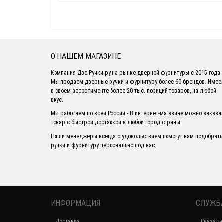
О НАШЕМ МАГАЗИНЕ
Компания Две-Ручки.ру на рынке дверной фурнитуры с 2015 года.
Мы продаем дверные ручки и фурнитуру более 60 брендов. Име
в своем ассортименте более 20 тыс. позиций товаров, на любой
вкус.
Мы работаем по всей России - В интернет-магазине можно заказа
товар с быстрой доставкой в любой город страны.
Наши менеджеры всегда с удовольствием помогут вам подобрать
ручки и фурнитуру персонально под вас.
ИНФОРМАЦИЯ
СЛУЖБ
Доставка
Связать