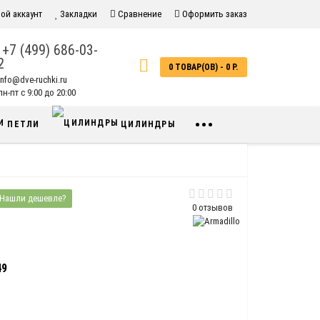
ой аккаунт
Закладки
Сравнение
Оформить заказ
+7 (499) 686-03-
2
0 ТОВАР(ОВ) - 0 Р.
info@dve-ruchki.ru
н-пт с 9:00 до 20:00
•••
ПЕТЛИ
ЦИЛИНДРЫ
Нашли дешевле?
0 отзывов
49