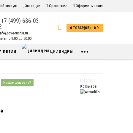
ой аккаунт
Закладки
Сравнение
Оформить заказ
+7 (499) 686-03-
2
0 ТОВАР(ОВ) - 0 Р.
info@dve-ruchki.ru
н-пт с 9:00 до 20:00
•••
ПЕТЛИ
ЦИЛИНДРЫ
Нашли дешевле?
0 отзывов
99