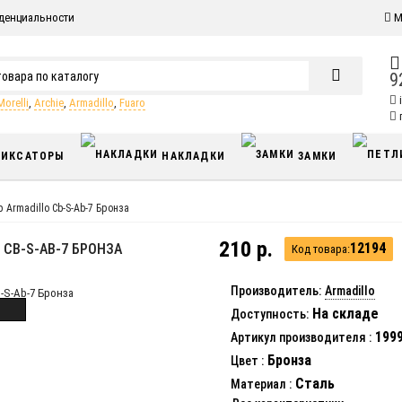
денциальности
М
9
Morelli
,
Archie
,
Armadillo
,
Fuaro
п
ИКСАТОРЫ
НАКЛАДКИ
ЗАМКИ
 Armadillo Cb-S-Ab-7 Бронза
210 р.
12194
CB-S-AB-7 БРОНЗА
Код товара:
Производитель:
Armadillo
На складе
Доступность:
199
Артикул производителя
:
Бронза
Цвет
:
Сталь
Материал
: