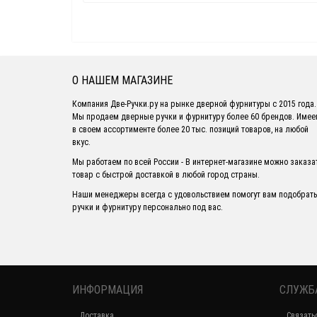
О НАШЕМ МАГАЗИНЕ
Компания Две-Ручки.ру на рынке дверной фурнитуры с 2015 года.
Мы продаем дверные ручки и фурнитуру более 60 брендов. Име
в своем ассортименте более 20 тыс. позиций товаров, на любой
вкус.
Мы работаем по всей России - В интернет-магазине можно заказа
товар с быстрой доставкой в любой город страны.
Наши менеджеры всегда с удовольствием помогут вам подобрать
ручки и фурнитуру персонально под вас.
ИНФОРМАЦИЯ
СЛУЖБ
Доставка
Связать