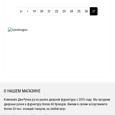
|<
<
19
20
21
22
23
24
25
26
27
О НАШЕМ МАГАЗИНЕ
Компания Две-Ручки.ру на рынке дверной фурнитуры с 2015 года. Мы продаем
дверные ручки и фурнитуру более 60 брендов. Имеем в своем ассортименте
более 20 тыс. позиций товаров, на любой вкус.