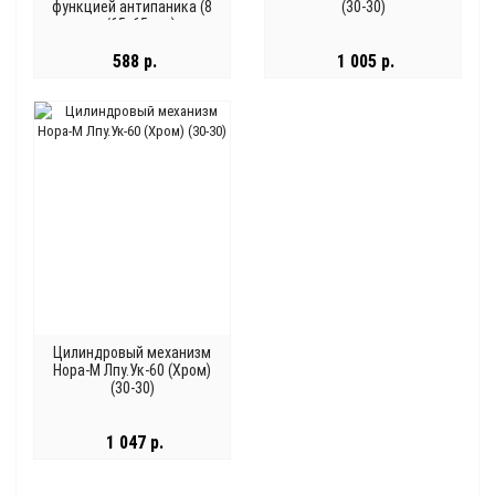
функцией антипаника (8
(30-30)
мм/65х65 мм),
серебристый
588 р.
1 005 р.
Цилиндровый механизм
Нора-М Лпу.Ук-60 (Хром)
(30-30)
1 047 р.