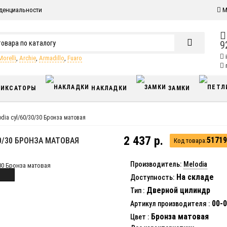
денциальности
М
9
Morelli
,
Archie
,
Armadillo
,
Fuaro
п
ИКСАТОРЫ
НАКЛАДКИ
ЗАМКИ
dia cyl/60/30/30 Бронза матовая
2 437 р.
51719
0/30 БРОНЗА МАТОВАЯ
Код товара:
Производитель:
Melodia
На складе
Доступность:
Дверной цилиндр
Тип
:
00-0
Артикул производителя
:
Бронза матовая
Цвет
: