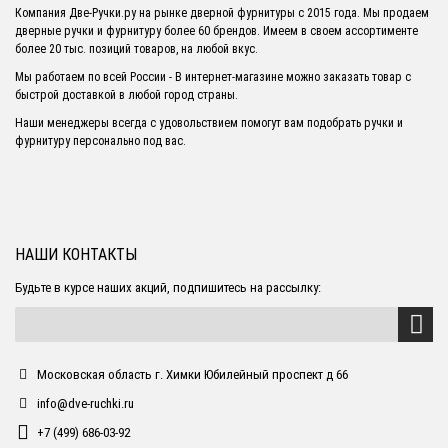
Компания Две-Ручки.ру на рынке дверной фурнитуры с 2015 года. Мы продаем
дверные ручки и фурнитуру более 60 брендов. Имеем в своем ассортименте
более 20 тыс. позиций товаров, на любой вкус.
Мы работаем по всей России - В интернет-магазине можно заказать товар с
быстрой доставкой в любой город страны.
Наши менеджеры всегда с удовольствием помогут вам подобрать ручки и
фурнитуру персонально под вас.
НАШИ КОНТАКТЫ
Будьте в курсе наших акций, подпишитесь на рассылку:
Московская область г. Химки Юбилейный проспект д 66
info@dve-ruchki.ru
+7 (499) 686-03-92