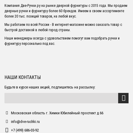
Компания Две-Ручки.ру на рынке дверной фурнитуры с 2015 года. Мы продаем
дверные ручки и фурнитуру более 60 брендов. Имеем в своем ассортименте
более 20 тыс. позиций товаров, на любой вкус.
Мы работаем по всей России - В интернет-магазине можно заказать товар с
быстрой доставкой в любой город страны.
Наши менеджеры всегда с удовольствием помогут вам подобрать ручки и
фурнитуру персонально под вас.
НАШИ КОНТАКТЫ
Будьте в курсе наших акций, подпишитесь на рассылку:
Московская область г. Химки Юбилейный проспект д 66
info@dve-ruchki.ru
+7 (499) 686-03-92