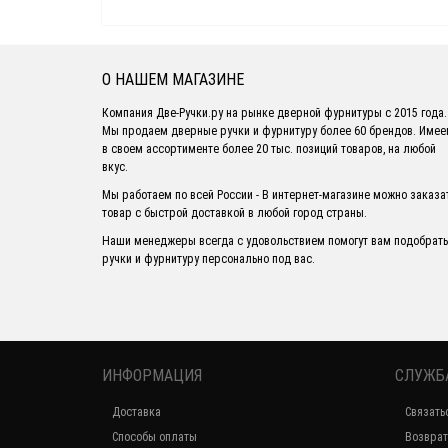
О НАШЕМ МАГАЗИНЕ
Компания Две-Ручки.ру на рынке дверной фурнитуры с 2015 года.
Мы продаем дверные ручки и фурнитуру более 60 брендов. Име
в своем ассортименте более 20 тыс. позиций товаров, на любой
вкус.
Мы работаем по всей России - В интернет-магазине можно заказа
товар с быстрой доставкой в любой город страны.
Наши менеджеры всегда с удовольствием помогут вам подобрать
ручки и фурнитуру персонально под вас.
ИНФОРМАЦИЯ
СЛУЖБ
Доставка
Связать
Способы оплаты
Возврат