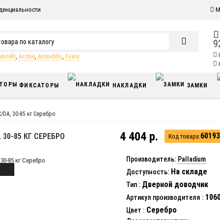
денциальности
М
9
Morelli
,
Archie
,
Armadillo
,
Fuaro
п
ФИКСАТОРЫ
НАКЛАДКИ
ЗАМКИ
DA, 30-85 кг Серебро
4 404 р.
60193
 30-85 КГ СЕРЕБРО
Код товара:
Производитель:
Palladium
На складе
Доступность:
Дверной доводчик
Тип
:
1060
Артикул производителя
:
Серебро
Цвет
: