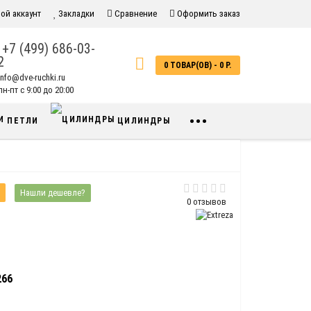
ой аккаунт
Закладки
Сравнение
Оформить заказ
+7 (499) 686-03-
2
0 ТОВАР(ОВ) - 0 Р.
info@dve-ruchki.ru
н-пт с 9:00 до 20:00
•••
ПЕТЛИ
ЦИЛИНДРЫ
Нашли дешевле?
0 отзывов
266