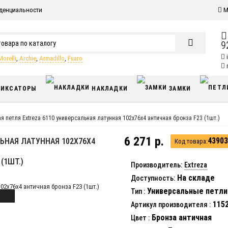
денциальности
М
9
Morelli
,
Archie
,
Armadillo
,
Fuaro
п
ИКСАТОРЫ
НАКЛАДКИ
ЗАМКИ
я петля Extreza 6110 универсальная латунная 102x76x4 античная бронза F23 (1шт.)
6 271 р.
43903
ЬНАЯ ЛАТУННАЯ 102X76X4
Код товара:
(1ШТ.)
Производитель:
Extreza
На складе
Доступность:
Универсальные петли
Тип
:
115
Артикул производителя
:
Бронза античная
Цвет
: