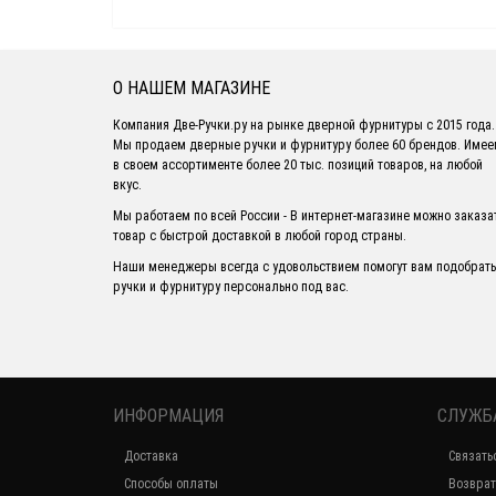
О НАШЕМ МАГАЗИНЕ
Компания Две-Ручки.ру на рынке дверной фурнитуры с 2015 года.
Мы продаем дверные ручки и фурнитуру более 60 брендов. Име
в своем ассортименте более 20 тыс. позиций товаров, на любой
вкус.
Мы работаем по всей России - В интернет-магазине можно заказа
товар с быстрой доставкой в любой город страны.
Наши менеджеры всегда с удовольствием помогут вам подобрать
ручки и фурнитуру персонально под вас.
ИНФОРМАЦИЯ
СЛУЖБ
Доставка
Связать
Способы оплаты
Возврат