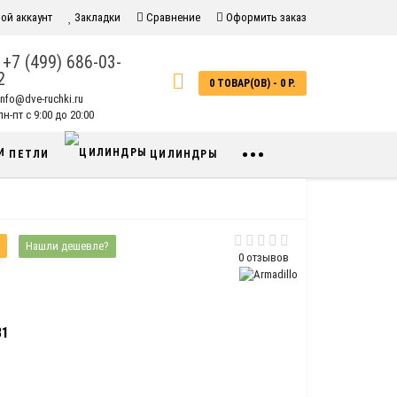
ой аккаунт
Закладки
Сравнение
Оформить заказ
+7 (499) 686-03-
2
0 ТОВАР(ОВ) - 0 Р.
info@dve-ruchki.ru
н-пт с 9:00 до 20:00
•••
ПЕТЛИ
ЦИЛИНДРЫ
Нашли дешевле?
0 отзывов
31