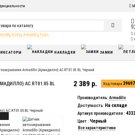
денциальности
М
9
Morelli
,
Archie
,
Armadillo
,
Fuaro
п
ИКСАТОРЫ
НАКЛАДКИ
ЗАМКИ
тозакрывания Armadillo (Армадилло) AC.RT01.05 BL Черный
2 389 р.
39697
МАДИЛЛО) AC.RT01.05 BL
Код товара:
Производитель:
Armadillo
На складе
Доступность:
433
Артикул производителя
:
Черный
Цвет
:
Все характеристики