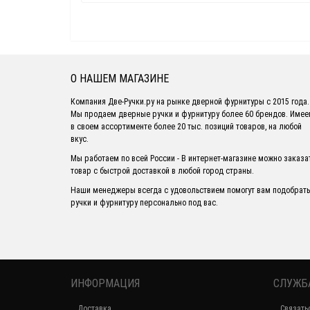
О НАШЕМ МАГАЗИНЕ
Компания Две-Ручки.ру на рынке дверной фурнитуры с 2015 года.
Мы продаем дверные ручки и фурнитуру более 60 брендов. Име
в своем ассортименте более 20 тыс. позиций товаров, на любой
вкус.
Мы работаем по всей России - В интернет-магазине можно заказа
товар с быстрой доставкой в любой город страны.
Наши менеджеры всегда с удовольствием помогут вам подобрать
ручки и фурнитуру персонально под вас.
ИНФОРМАЦИЯ
СЛУЖБ
Доставка
Связать