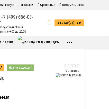
ой аккаунт
Закладки
Сравнение
Оформить заказ
+7 (499) 686-03-
2
0 ТОВАР(ОВ) - 0 Р.
info@dve-ruchki.ru
н-пт с 9:00 до 20:00
•••
ПЕТЛИ
ЦИЛИНДРЫ
7
Нашли дешевле?
0 отзывов
RMA
44.01