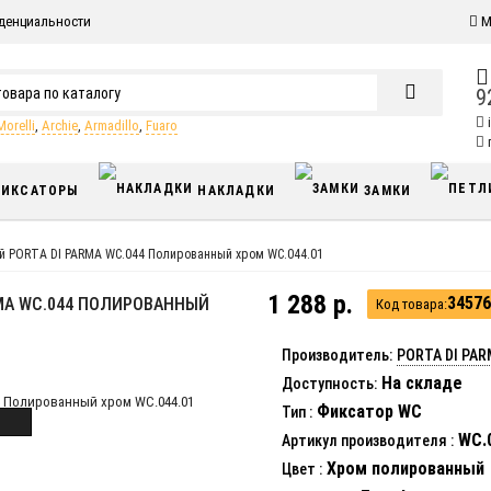
денциальности
М
9
Morelli
,
Archie
,
Armadillo
,
Fuaro
п
ИКСАТОРЫ
НАКЛАДКИ
ЗАМКИ
й PORTA DI PARMA WC.044 Полированный хром WC.044.01
1 288 р.
34576
MA WC.044 ПОЛИРОВАННЫЙ
Код товара:
Производитель:
PORTA DI PA
На складе
Доступность:
Фиксатор WC
Тип
:
WC.0
Артикул производителя
:
Хром полированный
Цвет
: