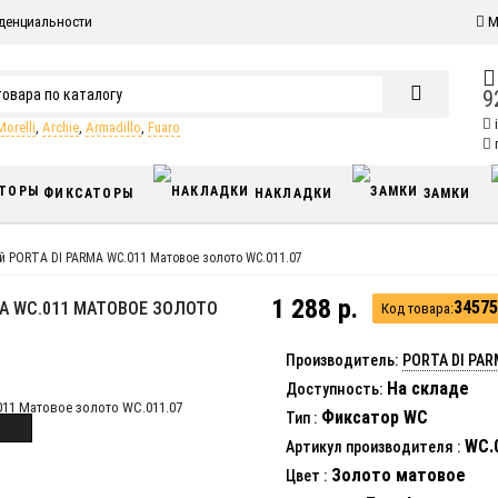
денциальности
М
9
Morelli
,
Archie
,
Armadillo
,
Fuaro
п
ФИКСАТОРЫ
НАКЛАДКИ
ЗАМКИ
 PORTA DI PARMA WC.011 Матовое золото WC.011.07
1 288 р.
34575
A WC.011 МАТОВОЕ ЗОЛОТО
Код товара:
Производитель:
PORTA DI PA
На складе
Доступность:
Фиксатор WC
Тип
:
WC.0
Артикул производителя
:
Золото матовое
Цвет
: