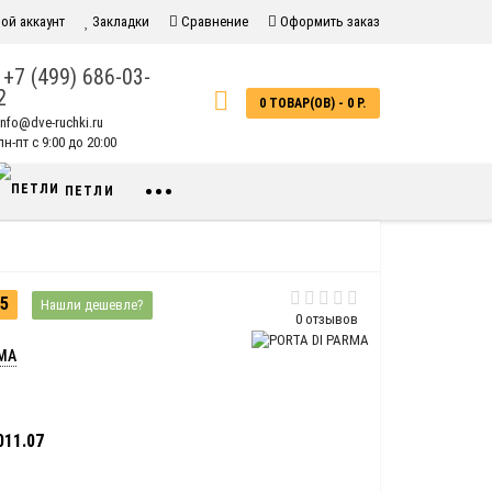
ой аккаунт
Закладки
Сравнение
Оформить заказ
+7 (499) 686-03-
2
0 ТОВАР(ОВ) - 0 Р.
info@dve-ruchki.ru
н-пт с 9:00 до 20:00
•••
ПЕТЛИ
5
Нашли дешевле?
0 отзывов
RMA
11.07