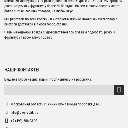
Компания Две-Ручки.ру на рынке дверной фурнитуры с 2015 года. Мы продаем
дверные ручки и фурнитуру более 60 брендов. Имеем в своем ассортименте
более 20 тыс. позиций товаров, на любой вкус.
Мы работаем по всей России - В интернет-магазине можно заказать товар с
быстрой доставкой в любой город страны.
Наши менеджеры всегда с удовольствием помогут вам подобрать ручки и
фурнитуру персонально под вас.
НАШИ КОНТАКТЫ
Будьте в курсе наших акций, подпишитесь на рассылку:
Московская область г. Химки Юбилейный проспект д 66
info@dve-ruchki.ru
+7 (499) 686-03-92