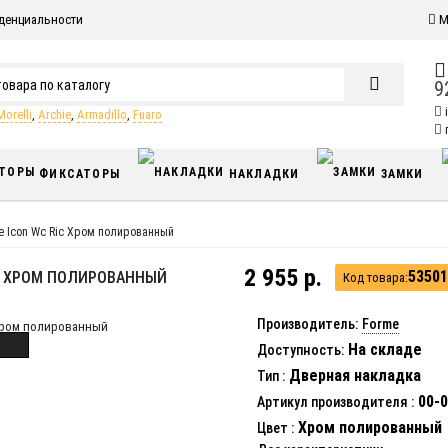
денциальности
М
9
Morelli
,
Archie
,
Armadillo
,
Fuaro
п
ФИКСАТОРЫ
НАКЛАДКИ
ЗАМКИ
 Icon Wc Ric Хром полированный
2 955 р.
53501
IC ХРОМ ПОЛИРОВАННЫЙ
Код товара:
Производитель:
Forme
На складе
Доступность:
Дверная накладка
Тип
:
00-0
Артикул производителя
:
Хром полированный
Цвет
: