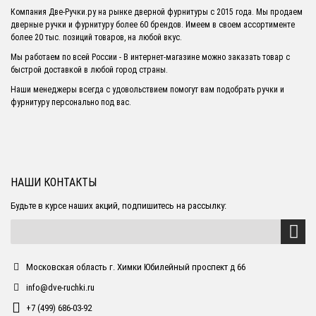
Компания Две-Ручки.ру на рынке дверной фурнитуры с 2015 года. Мы продаем
дверные ручки и фурнитуру более 60 брендов. Имеем в своем ассортименте
более 20 тыс. позиций товаров, на любой вкус.
Мы работаем по всей России - В интернет-магазине можно заказать товар с
быстрой доставкой в любой город страны.
Наши менеджеры всегда с удовольствием помогут вам подобрать ручки и
фурнитуру персонально под вас.
НАШИ КОНТАКТЫ
Будьте в курсе наших акций, подпишитесь на рассылку:
Московская область г. Химки Юбилейный проспект д 66
info@dve-ruchki.ru
+7 (499) 686-03-92