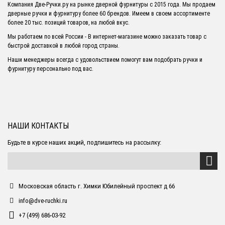
Компания Две-Ручки.ру на рынке дверной фурнитуры с 2015 года. Мы продаем
дверные ручки и фурнитуру более 60 брендов. Имеем в своем ассортименте
более 20 тыс. позиций товаров, на любой вкус.
Мы работаем по всей России - В интернет-магазине можно заказать товар с
быстрой доставкой в любой город страны.
Наши менеджеры всегда с удовольствием помогут вам подобрать ручки и
фурнитуру персонально под вас.
НАШИ КОНТАКТЫ
Будьте в курсе наших акций, подпишитесь на рассылку:
Московская область г. Химки Юбилейный проспект д 66
info@dve-ruchki.ru
+7 (499) 686-03-92