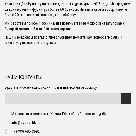
Компания Две-Ручки.ру на рынке дверной фурнитуры с 2015 года. Мы продаем
дверные ручки и фурнитуру более 60 брендов. Имеем в своем ассортименте
более 20 тыс. позиций товаров, на любой вкус.
Мы работаем по всей России - В интернет-магазине можно заказать товар с
быстрой доставкой в любой город страны.
Наши менеджеры всегда с удовольствием помогут вам подобрать ручки и
фурнитуру персонально под вас.
НАШИ КОНТАКТЫ
Будьте в курсе наших акций, подпишитесь на рассылку:
Московская область г. Химки Юбилейный проспект д 66
info@dve-ruchki.ru
+7 (499) 686-03-92