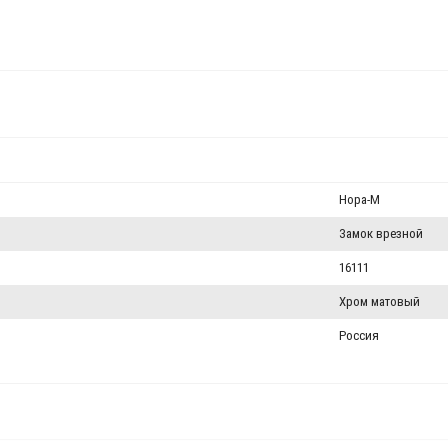
Нора-М
Замок врезной
16111
Хром матовый
Россия