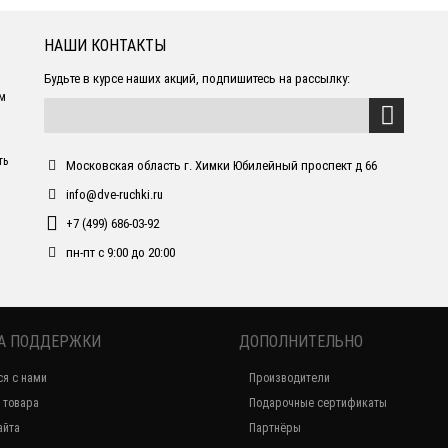
НАШИ КОНТАКТЫ
Будьте в курсе наших акций, подпишитесь на рассылку:
ем
ть
Московская область г. Химки Юбилейный проспект д 66
info@dve-ruchki.ru
+7 (499) 686-03-92
пн-пт с 9:00 до 20:00
А ПОДДЕРЖКИ
ДОПОЛНИТЕЛЬНО
ся с нами
Производители
 товара
Подарочные сертификаты
айта
Партнёры