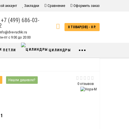
ой аккаунт
Закладки
Сравнение
Оформить заказ
+7 (499) 686-03-
2
0 ТОВАР(ОВ) - 0 Р.
info@dve-ruchki.ru
н-пт с 9:00 до 20:00
•••
ПЕТЛИ
ЦИЛИНДРЫ
Нашли дешевле?
0 отзывов
11