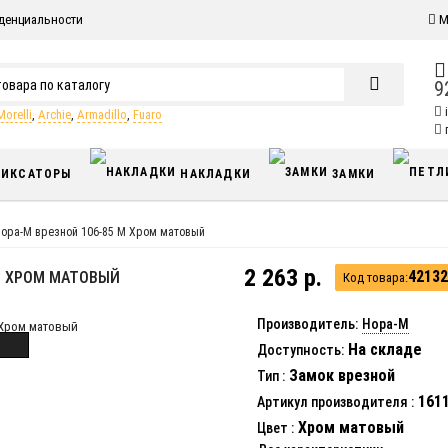
денциальности
М
9
Morelli
,
Archie
,
Armadillo
,
Fuaro
п
ИКСАТОРЫ
НАКЛАДКИ
ЗАМКИ
ора-М врезной 106-85 М Хром матовый
2 263 р.
42132
М ХРОМ МАТОВЫЙ
Код товара:
Производитель:
Нора-М
На складе
Доступность:
Замок врезной
Тип
:
161
Артикул производителя
:
Хром матовый
Цвет
: