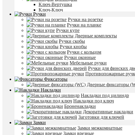
Ключ-Вертушка
Ключ-Ключ
Ручки
Поворотники
Ручки на розетке
Упоры дверные
Ручки на планке
Напольные ограничители
Ручки купе
Настенные ограничители
Дверные комплекты
Торцевые упоры (ригели)
Ручки скобы
Раздвижные системы
Ручки кнобы
Направляющие
Ручки с кольцом
Ролики
Ручки оконные
Дверные доводчики
Мебельные ручки
Гидравлические
Ручки для финских дв
Пружинные
Противопожарные руч
Фурнитура
Фиксаторы
Цифры и таблички
Дверные фиксаторы (
Дверные Крючки
Накладки
Монтажная пена, герметики, клеи
Накладки под цилиндр
Автопороги
Накладки под ключ
Смотреть все
Броненакладки
Сантехника
Декоративные накладки
Сместители
Заготовки для ключей
Полотенцесушители
Замки
Люки
Замки межкомнатные
Фитинги
Замки врезные
Смотреть все