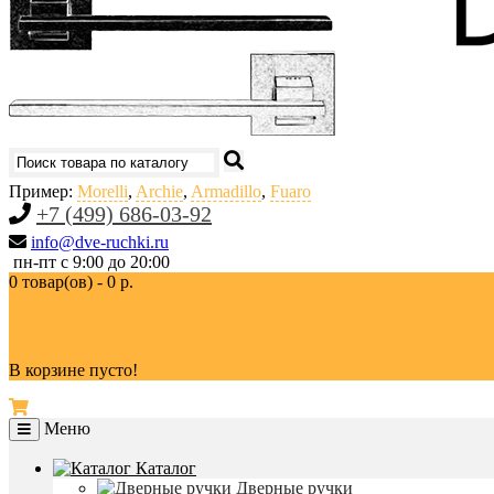
Пример:
Morelli
,
Archie
,
Armadillo
,
Fuaro
+7 (499) 686-03-92
info@dve-ruchki.ru
пн-пт с 9:00 до 20:00
0 товар(ов) - 0 р.
В корзине пусто!
Меню
Каталог
Дверные ручки