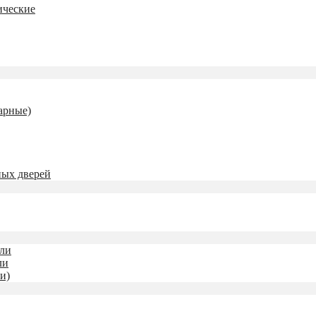
ические
 для симрейсинга
арные)
ных дверей
ли
ли
и)