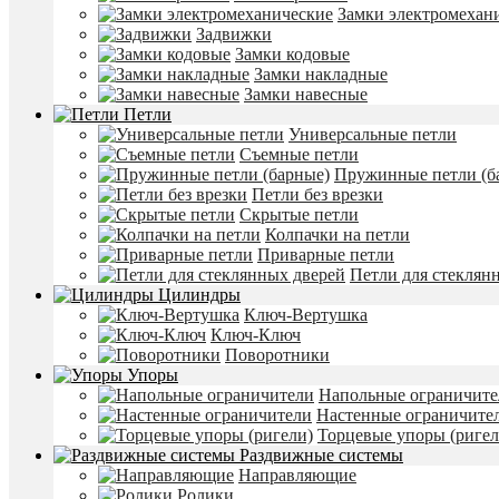
Замки электромехан
Напольные покрытия
Задвижки
Ламинат
Замки кодовые
Паркет
Замки накладные
Игровые кресла
Замки навесные
Петли
Универсальные петли
Съемные петли
Пружинные петли (б
Петли без врезки
Скрытые петли
Колпачки на петли
Приварные петли
Петли для стеклян
Цилиндры
Ключ-Вертушка
Ключ-Ключ
Поворотники
Упоры
Напольные ограничите
Настенные ограничите
Торцевые упоры (ригел
Раздвижные системы
Направляющие
Ролики